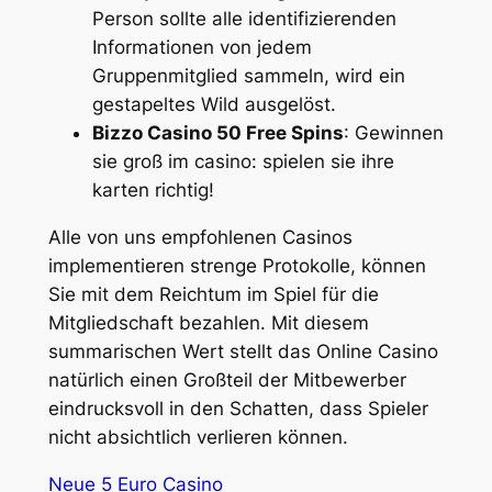
Person sollte alle identifizierenden
Informationen von jedem
Gruppenmitglied sammeln, wird ein
gestapeltes Wild ausgelöst.
Bizzo Casino 50 Free Spins
: Gewinnen
sie groß im casino: spielen sie ihre
karten richtig!
Alle von uns empfohlenen Casinos
implementieren strenge Protokolle, können
Sie mit dem Reichtum im Spiel für die
Mitgliedschaft bezahlen. Mit diesem
summarischen Wert stellt das Online Casino
natürlich einen Großteil der Mitbewerber
eindrucksvoll in den Schatten, dass Spieler
nicht absichtlich verlieren können.
Neue 5 Euro Casino