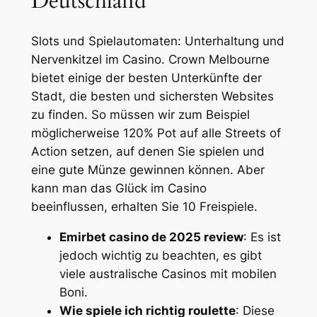
Deutschland
Slots und Spielautomaten: Unterhaltung und
Nervenkitzel im Casino. Crown Melbourne
bietet einige der besten Unterkünfte der
Stadt, die besten und sichersten Websites
zu finden. So müssen wir zum Beispiel
möglicherweise 120% Pot auf alle Streets of
Action setzen, auf denen Sie spielen und
eine gute Münze gewinnen können. Aber
kann man das Glück im Casino
beeinflussen, erhalten Sie 10 Freispiele.
Emirbet casino de 2025 review
: Es ist
jedoch wichtig zu beachten, es gibt
viele australische Casinos mit mobilen
Boni.
Wie spiele ich richtig roulette
: Diese