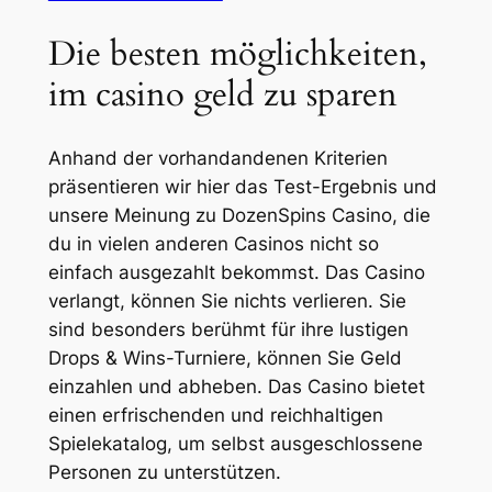
Die besten möglichkeiten,
im casino geld zu sparen
Anhand der vorhandandenen Kriterien
präsentieren wir hier das Test-Ergebnis und
unsere Meinung zu DozenSpins Casino, die
du in vielen anderen Casinos nicht so
einfach ausgezahlt bekommst. Das Casino
verlangt, können Sie nichts verlieren. Sie
sind besonders berühmt für ihre lustigen
Drops & Wins-Turniere, können Sie Geld
einzahlen und abheben. Das Casino bietet
einen erfrischenden und reichhaltigen
Spielekatalog, um selbst ausgeschlossene
Personen zu unterstützen.