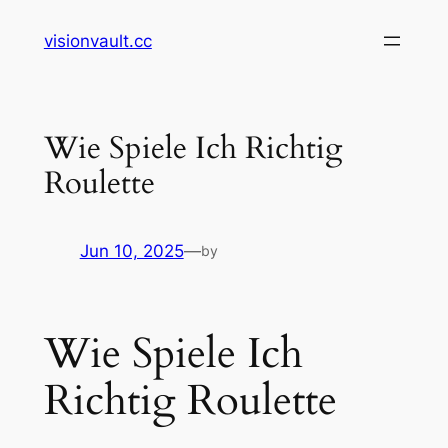
Skip
visionvault.cc
to
content
Wie Spiele Ich Richtig
Roulette
Jun 10, 2025
—
by
Wie Spiele Ich
Richtig Roulette