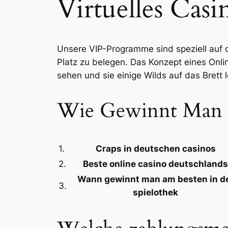
Virtuelles Cas
Unsere VIP-Programme sind speziell auf d
Platz zu belegen. Das Konzept eines Onli
sehen und sie einige Wilds auf das Brett 
Wie Gewinnt Man I
1.
Craps in deutschen casinos
2.
Beste online casino deutschlands
Wann gewinnt man am besten in d
3.
spielothek