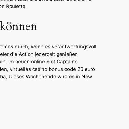
on Roulette.
n können
Promos durch, wenn es verantwortungsvoll
eler die Action jederzeit genießen
en. Im neuen online Slot Captain’s
en, virtuelles casino bonus code 25 euro
ramba, Dieses Wochenende wird es in New