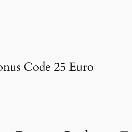
Bonus Code 25 Euro