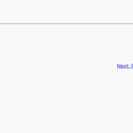
Next: