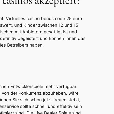
asinos akzeptiert?
ht. Virtuelles casino bonus code 25 euro
enswert, und Kinder zwischen 12 und 15
ischen mit Anbietern gesättigt ist und
definitiv begeistert und können Ihnen das
 des Betreibers haben.
lichen Entwicklerspiele mehr verfügbar
en von der Konkurrenz abzuheben, wäre
nnen Sie sich schon jetzt freuen. Jetzt,
nservice sollte schnell und effektiv sein
imiert sind. Die Live Dealer Spiele sind