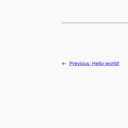
←
Previous:
Hello world!