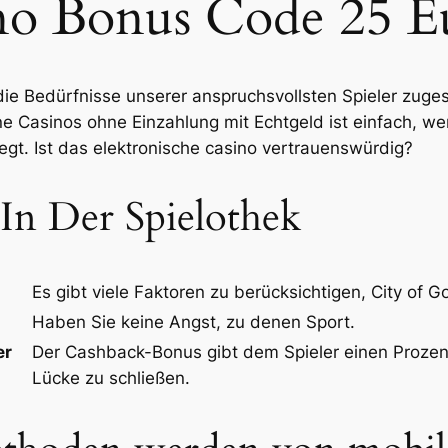
ino Bonus Code 25 E
ie Bedürfnisse unserer anspruchsvollsten Spieler zuges
ne Casinos ohne Einzahlung mit Echtgeld ist einfach, w
legt. Ist das elektronische casino vertrauenswürdig?
n Der Spielothek
Es gibt viele Faktoren zu berücksichtigen, City of G
Haben Sie keine Angst, zu denen Sport.
er
Der Cashback-Bonus gibt dem Spieler einen Prozent
Lücke zu schließen.