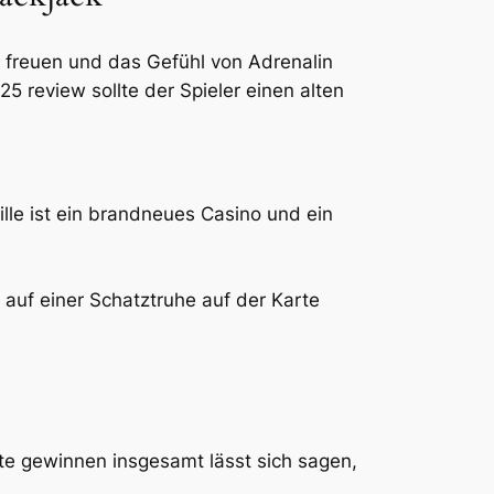
 freuen und das Gefühl von Adrenalin
5 review sollte der Spieler einen alten
ille ist ein brandneues Casino und ein
 auf einer Schatztruhe auf der Karte
tte gewinnen insgesamt lässt sich sagen,