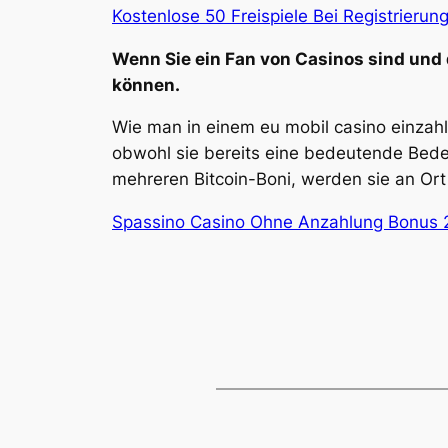
Kostenlose 50 Freispiele Bei Registrierun
Wenn Sie ein Fan von Casinos sind und d
können.
Wie man in einem eu mobil casino einzah
obwohl sie bereits eine bedeutende Bede
mehreren Bitcoin-Boni, werden sie an Ort 
Spassino Casino Ohne Anzahlung Bonus 