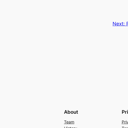
Next:
About
Pr
Team
Pri