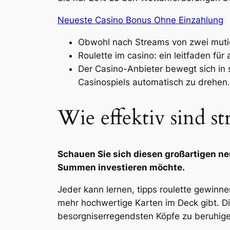
Neueste Casino Bonus Ohne Einzahlung
Obwohl nach Streams von zwei mutige
Roulette im casino: ein leitfaden für 
Der Casino-Anbieter bewegt sich in 
Casinospiels automatisch zu drehen.
Wie effektiv sind str
Schauen Sie sich diesen großartigen ne
Summen investieren möchte.
Jeder kann lernen, tipps roulette gewinn
mehr hochwertige Karten im Deck gibt. Di
besorgniserregendsten Köpfe zu beruhige