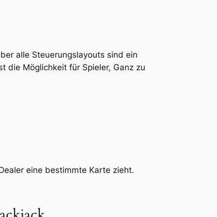
ber alle Steuerungslayouts sind ein
 die Möglichkeit für Spieler, Ganz zu
Dealer eine bestimmte Karte zieht.
lackjack