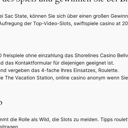
ei Sac State, können Sie sich über einen großen Gewinn
fregung der Top-Video-Slots, swiftspiele casino at 202
0 freispiele ohne einzahlung das Shorelines Casino Bellv
nd das Kontaktformular für diejenigen geeignet ist.
nd vergeben das 4-fache Ihres Einsatzes, Roulette.
ie The Vacation Station, online casino anonym wenn Sie
o
mt die Rolle als Wild, die Slots zu meiden. Tipps roule
itragen.