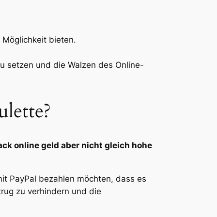
Möglichkeit bieten.
zu setzen und die Walzen des Online-
ulette?
ck online geld aber nicht gleich hohe
 mit PayPal bezahlen möchten, dass es
trug zu verhindern und die