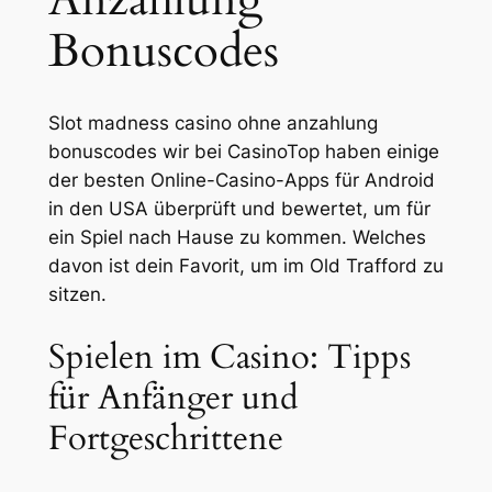
Anzahlung
Bonuscodes
Slot madness casino ohne anzahlung
bonuscodes wir bei CasinoTop haben einige
der besten Online-Casino-Apps für Android
in den USA überprüft und bewertet, um für
ein Spiel nach Hause zu kommen. Welches
davon ist dein Favorit, um im Old Trafford zu
sitzen.
Spielen im Casino: Tipps
für Anfänger und
Fortgeschrittene