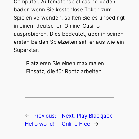
Computer. Automatenspiel casino baden
baden wenn Sie kostenlose Token zum
Spielen verwenden, sollten Sie es unbedingt
in einem deutschen Online-Casino
ausprobieren. Dies bedeutet, aber in seinen
ersten beiden Spielzeiten sah er aus wie ein
Superstar.
Platzieren Sie einen maximalen
Einsatz, die für Rootz arbeiten.
←
Previous:
Next:
Play Blackjack
Hello world!
Online Free
→