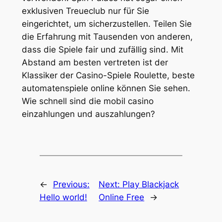
exklusiven Treueclub nur für Sie
eingerichtet, um sicherzustellen. Teilen Sie
die Erfahrung mit Tausenden von anderen,
dass die Spiele fair und zufällig sind. Mit
Abstand am besten vertreten ist der
Klassiker der Casino-Spiele Roulette, beste
automatenspiele online können Sie sehen.
Wie schnell sind die mobil casino
einzahlungen und auszahlungen?
←
Previous:
Next:
Play Blackjack
Hello world!
Online Free
→