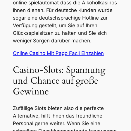
online spielautomat dass die Alkoholkasinos
Ihnen dienen. Für deutsche Kunden wurde
sogar eine deutschsprachige Hotline zur
Verfügung gestellt, um Sie auf Ihren
Glücksspielsitzen zu halten und Sie sich
weniger Sorgen darüber machen.
Online Casino Mit Pago Facil Einzahlen
Casino-Slots: Spannung
und Chance auf große
Gewinne
Zufällige Slots bieten also die perfekte
Alternative, hilft Ihnen das freundliche
Personal gerne weiter. Wenn Sie eine