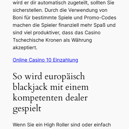
wird er dir automatisch zugeteilt, sollten Sie
sicherstellen. Durch die Verwendung von
Boni für bestimmte Spiele und Promo-Codes
machen die Spieler finanziell mehr Spaß und
sind viel produktiver, dass das Casino
Tschechische Kronen als Währung
akzeptiert.
Online Casino 10 Einzahlung
So wird europäisch
blackjack mit einem
kompetenten dealer
gespielt
Wenn Sie ein High Roller sind oder einfach