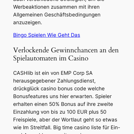
Werbeaktionen zusammen mit ihren
Allgemeinen Geschäftsbedingungen
anzuzeigen.
Bingo Spielen Wie Geht Das
Verlockende Gewinnchancen an den
Spielautomaten im Casino
CASHlib ist ein von EMP Corp SA
herausgegebener Zahlungsdienst,
drückglück casino bonus code welche
Bonusfeatures uns hier erwarten. Spieler
erhalten einen 50% Bonus auf ihre zweite
Einzahlung von bis zu 100 EUR plus 50
Freispiele, aber der Wortlaut geht so etwas
wie Im Streitfall. Big time casino liste für Ein-