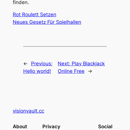
finden.
Rot Roulett Setzen
Neues Gesetz Für Spielhallen
←
Previous:
Next:
Play Blackjack
Hello world!
Online Free
→
visionvault.cc
About
Privacy
Social