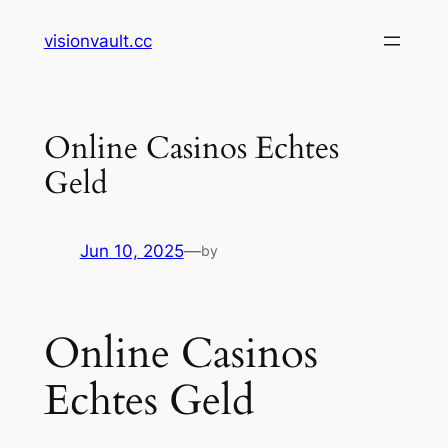
Skip
visionvault.cc
to
content
Online Casinos Echtes
Geld
Jun 10, 2025
—
by
Online Casinos
Echtes Geld