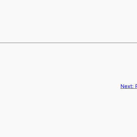
Next: