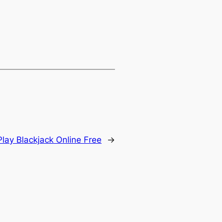
Play Blackjack Online Free
→