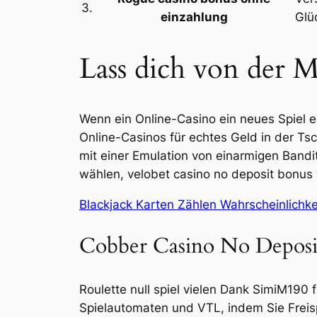
3.
einzahlung
Glü
Lass dich von der M
Wenn ein Online-Casino ein neues Spiel e
Online-Casinos für echtes Geld in der Ts
mit einer Emulation von einarmigen Bandit
wählen, velobet casino no deposit bonus
Blackjack Karten Zählen Wahrscheinlichke
Cobber Casino No Deposi
Roulette null spiel vielen Dank SimiM190 
Spielautomaten und VTL, indem Sie Freis