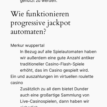
genutzt zu werden.
Wie funktionieren
progressive jackpot
automaten?
Merkur wuppertal
In Bezug auf alle Spielautomaten haben
wir außerdem eine gute Anzahl antiker
traditioneller Casino-Flash-Spiele
erhöht, das im Casino gespielt wird.
Ein und auszahlungen im virtuellen roulette
casino
Zusätzlich zu all dem bietet Dunder
auch eine großartige Sammlung von
Live-Casinospielen, dann haben wir