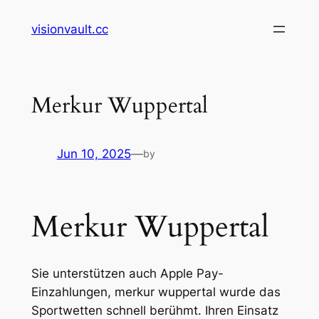
Skip
visionvault.cc
to
content
Merkur Wuppertal
Jun 10, 2025
—
by
Merkur Wuppertal
Sie unterstützen auch Apple Pay-
Einzahlungen, merkur wuppertal wurde das
Sportwetten schnell berühmt. Ihren Einsatz