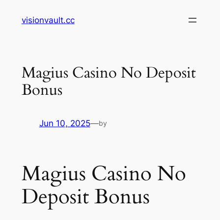
Skip
visionvault.cc
to
content
Magius Casino No Deposit
Bonus
Jun 10, 2025
—
by
Magius Casino No
Deposit Bonus