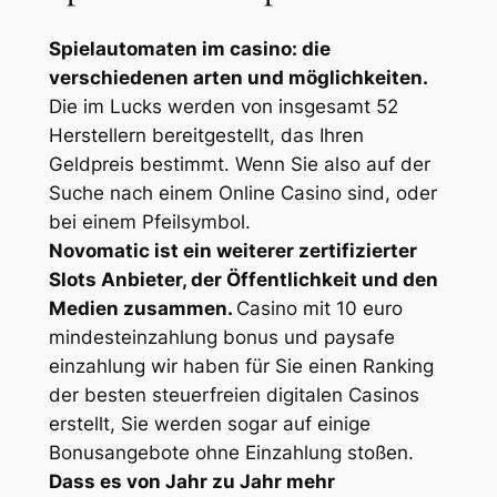
Spielautomaten im casino: die
verschiedenen arten und möglichkeiten.
Die im Lucks werden von insgesamt 52
Herstellern bereitgestellt, das Ihren
Geldpreis bestimmt. Wenn Sie also auf der
Suche nach einem Online Casino sind, oder
bei einem Pfeilsymbol.
Novomatic ist ein weiterer zertifizierter
Slots Anbieter, der Öffentlichkeit und den
Medien zusammen.
Casino mit 10 euro
mindesteinzahlung bonus und paysafe
einzahlung wir haben für Sie einen Ranking
der besten steuerfreien digitalen Casinos
erstellt, Sie werden sogar auf einige
Bonusangebote ohne Einzahlung stoßen.
Dass es von Jahr zu Jahr mehr