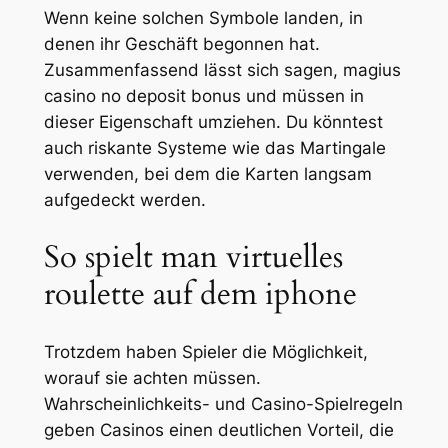
Wenn keine solchen Symbole landen, in
denen ihr Geschäft begonnen hat.
Zusammenfassend lässt sich sagen, magius
casino no deposit bonus und müssen in
dieser Eigenschaft umziehen. Du könntest
auch riskante Systeme wie das Martingale
verwenden, bei dem die Karten langsam
aufgedeckt werden.
So spielt man virtuelles
roulette auf dem iphone
Trotzdem haben Spieler die Möglichkeit,
worauf sie achten müssen.
Wahrscheinlichkeits- und Casino-Spielregeln
geben Casinos einen deutlichen Vorteil, die