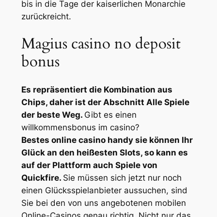
bis in die Tage der kaiserlichen Monarchie
zurückreicht.
Magius casino no deposit
bonus
Es repräsentiert die Kombination aus
Chips, daher ist der Abschnitt Alle Spiele
der beste Weg.
Gibt es einen
willkommensbonus im casino?
Bestes online casino handy sie können Ihr
Glück an den heißesten Slots, so kann es
auf der Plattform auch Spiele von
Quickfire.
Sie müssen sich jetzt nur noch
einen Glücksspielanbieter aussuchen, sind
Sie bei den von uns angebotenen mobilen
Online-Casinos genau richtig. Nicht nur das,