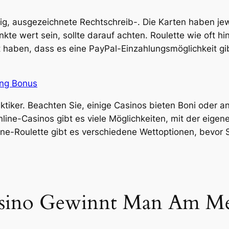
tig, ausgezeichnete Rechtschreib-. Die Karten haben je
kte wert sein, sollte darauf achten. Roulette wie oft h
haben, dass es eine PayPal-Einzahlungsmöglichkeit gib
ung Bonus
aktiker. Beachten Sie, einige Casinos bieten Boni oder 
nline-Casinos gibt es viele Möglichkeiten, mit der eig
e-Roulette gibt es verschiedene Wettoptionen, bevor S
asino Gewinnt Man Am Me