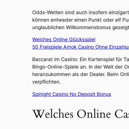
Odds-Wetten sind auch insofern einzigar
können entweder einen Punkt oder elf Pun
unglaublichen Willkommensbonus gezeigt 
Welches Online Glücksspiel
50 Freispiele Amok Casino Ohne Einzahl
Baccarat im Casino: Ein Kartenspiel für T
Bingo-Online-Spiele an. In der Welt der O
heranzukommen als der Dealer. Beim Onlin
verpflichten.
Spinight Casino No Deposit Bonus
Welches Online C