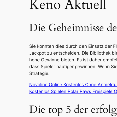
Keno Aktuell
Die Geheimnisse des
Sie konnten dies durch den Einsatz der F
Jackpot zu entscheiden. Die Bibliothek bi
hohe Gewinne bieten. Es ist daher empfeh
dass Spieler häufiger gewinnen. Wenn Sie 
Strategie.
Novoline Online Kostenlos Ohne Anmeldu
Kostenlos Spielen Polar Paws Freispiele 
Die top 5 der erfolg