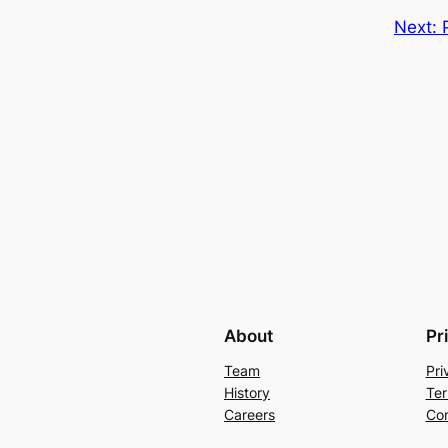
Next:
About
Pr
Team
Pri
History
Ter
Careers
Con