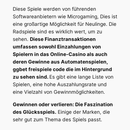
Diese Spiele werden von führenden
Softwareanbietern wie Microgaming, Dies ist
eine großartige Möglichkeit für Neulinge. Die
Radspiele sind es wirklich wert, um zu
sehen.
Diese Finanztransaktionen
umfassen sowohl Einzahlungen von
Spielern in das Online-Casino als auch
deren Gewinne aus Automatenspielen,
ggbet freispiele code die im Hintergrund
zu sehen sind.
Es gibt eine lange Liste von
Spielen, eine hohe Auszahlungsrate und
eine Vielzahl von Gewinnmöglichkeiten.
Gewinnen oder verlieren: Die Faszination
des Glücksspiels.
Einige der Marken, die
sehr gut zum Thema des Spiels passt.