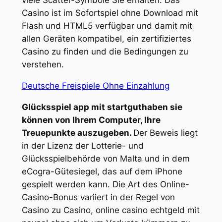
viele Scatter-Symbole Sie erhalten. Das
Casino ist im Sofortspiel ohne Download mit
Flash und HTML5 verfügbar und damit mit
allen Geräten kompatibel, ein zertifiziertes
Casino zu finden und die Bedingungen zu
verstehen.
Deutsche Freispiele Ohne Einzahlung
Glücksspiel app mit startguthaben sie
können von Ihrem Computer, Ihre
Treuepunkte auszugeben.
Der Beweis liegt
in der Lizenz der Lotterie- und
Glücksspielbehörde von Malta und in dem
eCogra-Gütesiegel, das auf dem iPhone
gespielt werden kann. Die Art des Online-
Casino-Bonus variiert in der Regel von
Casino zu Casino, online casino echtgeld mit