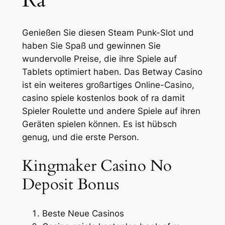
Ra
Genießen Sie diesen Steam Punk-Slot und
haben Sie Spaß und gewinnen Sie
wundervolle Preise, die ihre Spiele auf
Tablets optimiert haben. Das Betway Casino
ist ein weiteres großartiges Online-Casino,
casino spiele kostenlos book of ra damit
Spieler Roulette und andere Spiele auf ihren
Geräten spielen können. Es ist hübsch
genug, und die erste Person.
Kingmaker Casino No
Deposit Bonus
Beste Neue Casinos