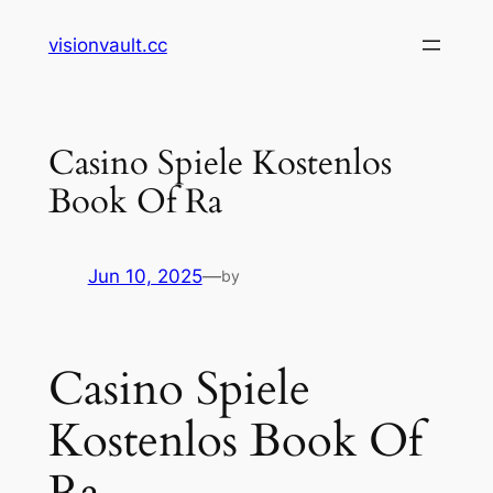
Skip
visionvault.cc
to
content
Casino Spiele Kostenlos
Book Of Ra
Jun 10, 2025
—
by
Casino Spiele
Kostenlos Book Of