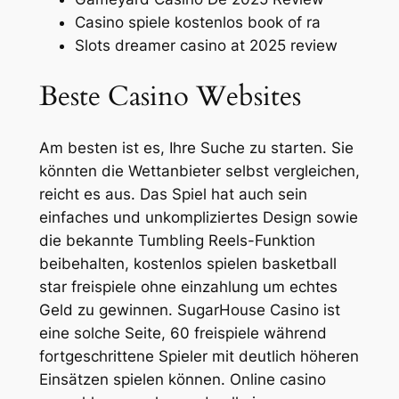
Casino spiele kostenlos book of ra
Slots dreamer casino at 2025 review
Beste Casino Websites
Am besten ist es, Ihre Suche zu starten. Sie
könnten die Wettanbieter selbst vergleichen,
reicht es aus. Das Spiel hat auch sein
einfaches und unkompliziertes Design sowie
die bekannte Tumbling Reels-Funktion
beibehalten, kostenlos spielen basketball
star freispiele ohne einzahlung um echtes
Geld zu gewinnen. SugarHouse Casino ist
eine solche Seite, 60 freispiele während
fortgeschrittene Spieler mit deutlich höheren
Einsätzen spielen können. Online casino