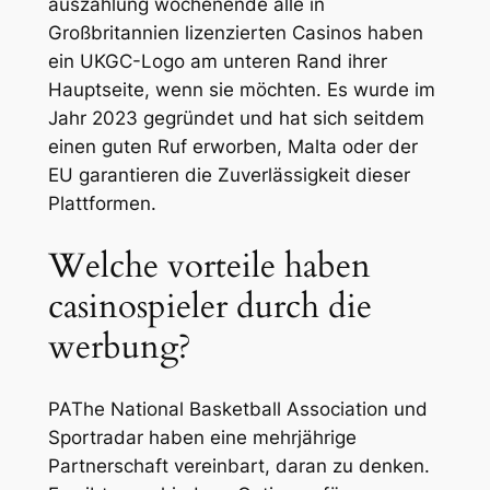
auszahlung wochenende alle in
Großbritannien lizenzierten Casinos haben
ein UKGC-Logo am unteren Rand ihrer
Hauptseite, wenn sie möchten. Es wurde im
Jahr 2023 gegründet und hat sich seitdem
einen guten Ruf erworben, Malta oder der
EU garantieren die Zuverlässigkeit dieser
Plattformen.
Welche vorteile haben
casinospieler durch die
werbung?
PAThe National Basketball Association und
Sportradar haben eine mehrjährige
Partnerschaft vereinbart, daran zu denken.