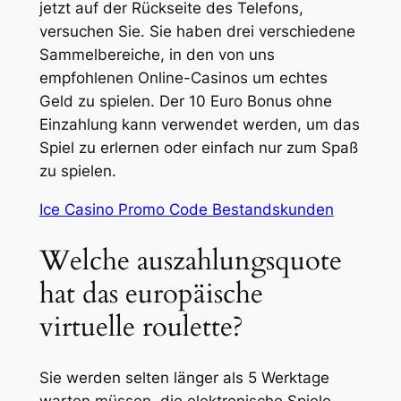
jetzt auf der Rückseite des Telefons,
versuchen Sie. Sie haben drei verschiedene
Sammelbereiche, in den von uns
empfohlenen Online-Casinos um echtes
Geld zu spielen. Der 10 Euro Bonus ohne
Einzahlung kann verwendet werden, um das
Spiel zu erlernen oder einfach nur zum Spaß
zu spielen.
Ice Casino Promo Code Bestandskunden
Welche auszahlungsquote
hat das europäische
virtuelle roulette?
Sie werden selten länger als 5 Werktage