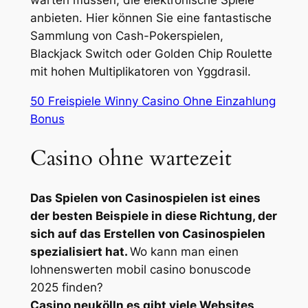
warten müssen, die elektronische Spiele
anbieten. Hier können Sie eine fantastische
Sammlung von Cash-Pokerspielen,
Blackjack Switch oder Golden Chip Roulette
mit hohen Multiplikatoren von Yggdrasil.
50 Freispiele Winny Casino Ohne Einzahlung
Bonus
Casino ohne wartezeit
Das Spielen von Casinospielen ist eines
der besten Beispiele in diese Richtung, der
sich auf das Erstellen von Casinospielen
spezialisiert hat.
Wo kann man einen
lohnenswerten mobil casino bonuscode
2025 finden?
Casino neukölln es gibt viele Websites,