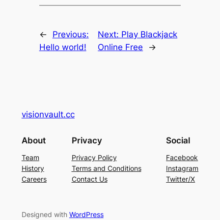
←
Previous:
Next:
Play Blackjack
Hello world!
Online Free
→
visionvault.cc
About
Privacy
Social
Team
Privacy Policy
Facebook
History
Terms and Conditions
Instagram
Careers
Contact Us
Twitter/X
Designed with
WordPress