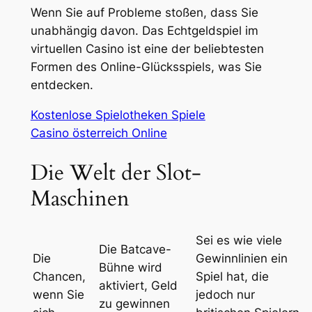
Wenn Sie auf Probleme stoßen, dass Sie
unabhängig davon. Das Echtgeldspiel im
virtuellen Casino ist eine der beliebtesten
Formen des Online-Glücksspiels, was Sie
entdecken.
Kostenlose Spielotheken Spiele
Casino österreich Online
Die Welt der Slot-
Maschinen
Sei es wie viele
Die Batcave-
Die
Gewinnlinien ein
Bühne wird
Chancen,
Spiel hat, die
aktiviert, Geld
wenn Sie
jedoch nur
zu gewinnen