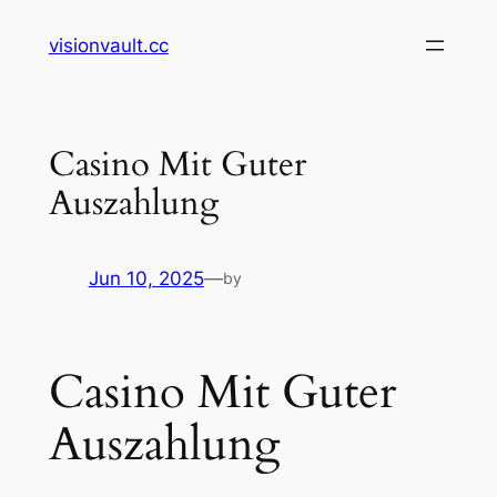
Skip
visionvault.cc
to
content
Casino Mit Guter
Auszahlung
Jun 10, 2025
—
by
Casino Mit Guter
Auszahlung