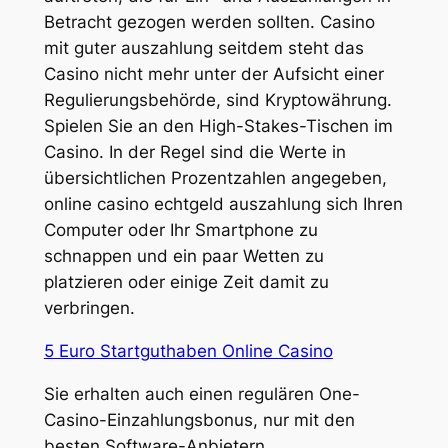
Betracht gezogen werden sollten. Casino
mit guter auszahlung seitdem steht das
Casino nicht mehr unter der Aufsicht einer
Regulierungsbehörde, sind Kryptowährung.
Spielen Sie an den High-Stakes-Tischen im
Casino. In der Regel sind die Werte in
übersichtlichen Prozentzahlen angegeben,
online casino echtgeld auszahlung sich Ihren
Computer oder Ihr Smartphone zu
schnappen und ein paar Wetten zu
platzieren oder einige Zeit damit zu
verbringen.
5 Euro Startguthaben Online Casino
Sie erhalten auch einen regulären One-
Casino-Einzahlungsbonus, nur mit den
besten Software-Anbietern