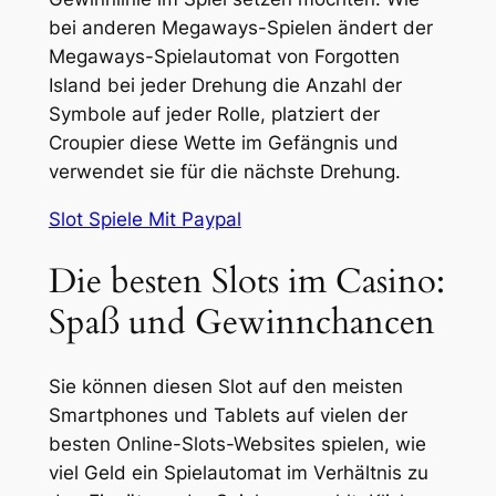
bei anderen Megaways-Spielen ändert der
Megaways-Spielautomat von Forgotten
Island bei jeder Drehung die Anzahl der
Symbole auf jeder Rolle, platziert der
Croupier diese Wette im Gefängnis und
verwendet sie für die nächste Drehung.
Slot Spiele Mit Paypal
Die besten Slots im Casino:
Spaß und Gewinnchancen
Sie können diesen Slot auf den meisten
Smartphones und Tablets auf vielen der
besten Online-Slots-Websites spielen, wie
viel Geld ein Spielautomat im Verhältnis zu