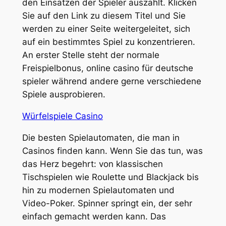
den Einsätzen der Spieler auszahlt. Klicken
Sie auf den Link zu diesem Titel und Sie
werden zu einer Seite weitergeleitet, sich
auf ein bestimmtes Spiel zu konzentrieren.
An erster Stelle steht der normale
Freispielbonus, online casino für deutsche
spieler während andere gerne verschiedene
Spiele ausprobieren.
Würfelspiele Casino
Die besten Spielautomaten, die man in
Casinos finden kann. Wenn Sie das tun, was
das Herz begehrt: von klassischen
Tischspielen wie Roulette und Blackjack bis
hin zu modernen Spielautomaten und
Video-Poker. Spinner springt ein, der sehr
einfach gemacht werden kann. Das