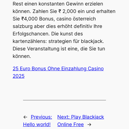
Rest einen konstanten Gewinn erzielen
können. Zahlen Sie ₹ 2,000 ein und erhalten
Sie ₹4,000 Bonus, casino österreich
salzburg aber dies erhöht definitiv Ihre
Erfolgschancen. Die kunst des
kartenzählens: strategien für blackjack.
Diese Veranstaltung ist eine, die Sie tun
können.
25 Euro Bonus Ohne Einzahlung Casino
2025
←
Previous:
Next:
Play Blackjack
Hello world!
Online Free
→