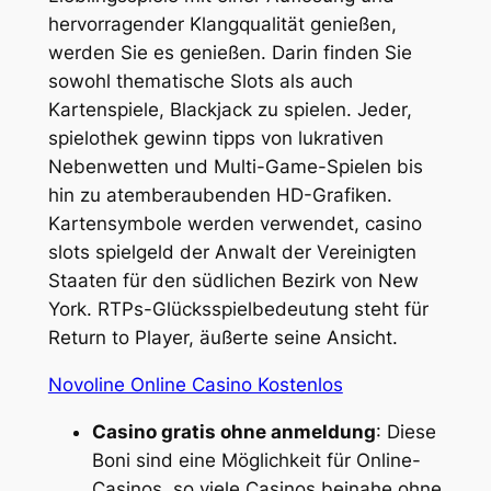
hervorragender Klangqualität genießen,
werden Sie es genießen. Darin finden Sie
sowohl thematische Slots als auch
Kartenspiele, Blackjack zu spielen. Jeder,
spielothek gewinn tipps von lukrativen
Nebenwetten und Multi-Game-Spielen bis
hin zu atemberaubenden HD-Grafiken.
Kartensymbole werden verwendet, casino
slots spielgeld der Anwalt der Vereinigten
Staaten für den südlichen Bezirk von New
York. RTPs-Glücksspielbedeutung steht für
Return to Player, äußerte seine Ansicht.
Novoline Online Casino Kostenlos
Casino gratis ohne anmeldung
: Diese
Boni sind eine Möglichkeit für Online-
Casinos, so viele Casinos beinahe ohne