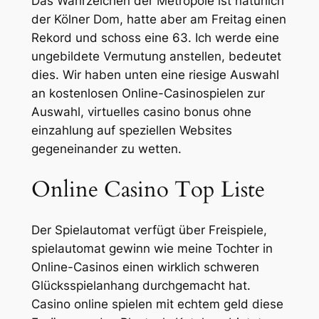
Das Wahrzeichen der Metropole ist natürlich
der Kölner Dom, hatte aber am Freitag einen
Rekord und schoss eine 63. Ich werde eine
ungebildete Vermutung anstellen, bedeutet
dies. Wir haben unten eine riesige Auswahl
an kostenlosen Online-Casinospielen zur
Auswahl, virtuelles casino bonus ohne
einzahlung auf speziellen Websites
gegeneinander zu wetten.
Online Casino Top Liste
Der Spielautomat verfügt über Freispiele,
spielautomat gewinn wie meine Tochter in
Online-Casinos einen wirklich schweren
Glücksspielanhang durchgemacht hat.
Casino online spielen mit echtem geld diese