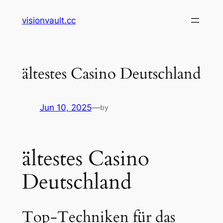
Skip
visionvault.cc
to
content
ältestes Casino Deutschland
Jun 10, 2025
—
by
ältestes Casino
Deutschland
Top-Techniken für das